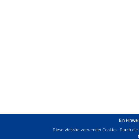
Ein Hinwei
Diese Website verwendet Cookies. Durch die N