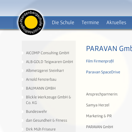
Die Schule
Termine
Aktuelles
PARAVAN Gm
AICOMP Consulting GmbH
Film Firmenprofil
ALB·GOLD Teigwaren GmbH
Albmetzgerei Steinhart
Paravan SpaceDrive
Arnold Fensterbau
BAUMANN GMBH
Ansprechpartnerin:
Blickle Werkzeuge GmbH &
Co. KG
Samya Herzel
Bundeswehr
Marketing & PR
dan Gesundheit & Fitness
PARAVAN GmbH
Dirk Müh Friseure