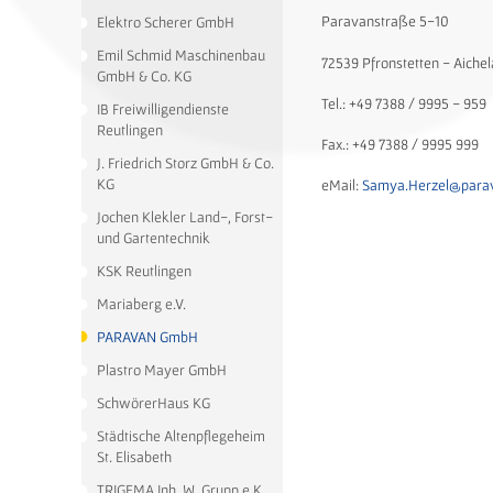
Paravanstraße 5-10
Elektro Scherer GmbH
Emil Schmid Maschinenbau
72539 Pfronstetten - Aiche
GmbH & Co. KG
Tel.: +49 7388 / 9995 - 959
IB Freiwilligendienste
Reutlingen
Fax.: +49 7388 / 9995 999
J. Friedrich Storz GmbH & Co.
KG
eMail:
Samya.Herzel
@
para
Jochen Klekler Land-, Forst-
und Gartentechnik
KSK Reutlingen
Mariaberg e.V.
PARAVAN GmbH
Plastro Mayer GmbH
SchwörerHaus KG
Städtische Altenpflegeheim
St. Elisabeth
TRIGEMA Inh. W. Grupp e.K.