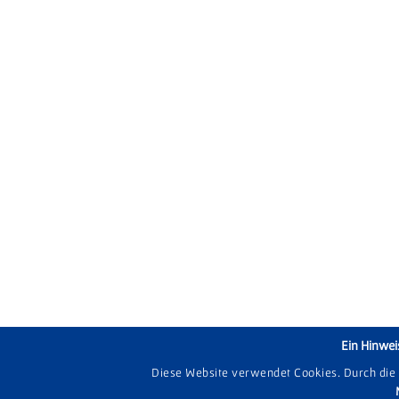
Ein Hinwei
Diese Website verwendet Cookies. Durch die N