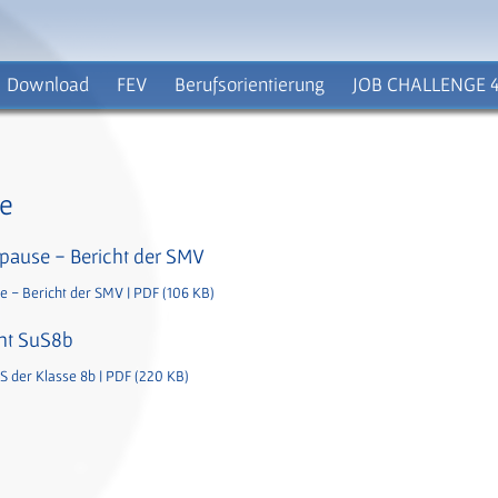
Download
FEV
Berufsorientierung
JOB CHALLENGE 4
te
spause - Bericht der SMV
e - Bericht der SMV | PDF (106 KB)
cht SuS8b
S der Klasse 8b | PDF (220 KB)